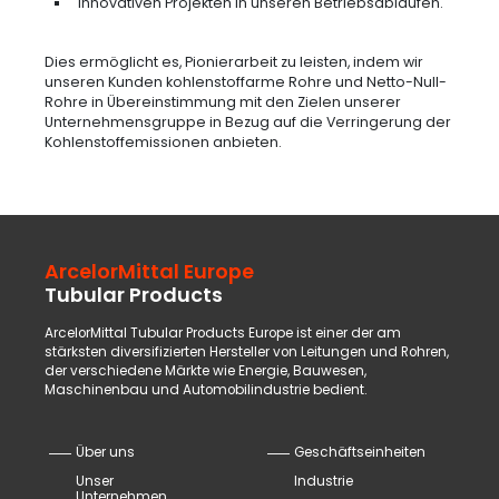
innovativen Projekten in unseren Betriebsabläufen.
Dies ermöglicht es, Pionierarbeit zu leisten, indem wir
unseren Kunden kohlenstoffarme Rohre und Netto-Null-
Rohre in Übereinstimmung mit den Zielen unserer
Unternehmensgruppe in Bezug auf die Verringerung der
Kohlenstoffemissionen anbieten.
ArcelorMittal Europe
Tubular Products
ArcelorMittal Tubular Products Europe ist einer der am
stärksten diversifizierten Hersteller von Leitungen und Rohren,
der verschiedene Märkte wie Energie, Bauwesen,
Maschinenbau und Automobilindustrie bedient.
Über uns
Geschäftseinheiten
Unser
Industrie
Unternehmen