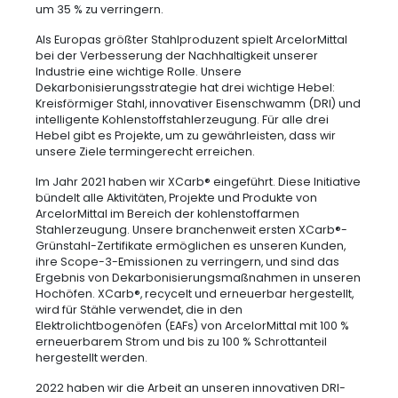
um 35 % zu verringern.
Als Europas größter Stahlproduzent spielt ArcelorMittal
bei der Verbesserung der Nachhaltigkeit unserer
Industrie eine wichtige Rolle. Unsere
Dekarbonisierungsstrategie hat drei wichtige Hebel:
Kreisförmiger Stahl, innovativer Eisenschwamm (DRI) und
intelligente Kohlenstoffstahlerzeugung. Für alle drei
Hebel gibt es Projekte, um zu gewährleisten, dass wir
unsere Ziele termingerecht erreichen.
Im Jahr 2021 haben wir XCarb® eingeführt. Diese Initiative
bündelt alle Aktivitäten, Projekte und Produkte von
ArcelorMittal im Bereich der kohlenstoffarmen
Stahlerzeugung. Unsere branchenweit ersten XCarb®-
Grünstahl-Zertifikate ermöglichen es unseren Kunden,
ihre Scope-3-Emissionen zu verringern, und sind das
Ergebnis von Dekarbonisierungsmaßnahmen in unseren
Hochöfen. XCarb®, recycelt und erneuerbar hergestellt,
wird für Stähle verwendet, die in den
Elektrolichtbogenöfen (EAFs) von ArcelorMittal mit 100 %
erneuerbarem Strom und bis zu 100 % Schrottanteil
hergestellt werden.
2022 haben wir die Arbeit an unseren innovativen DRI-